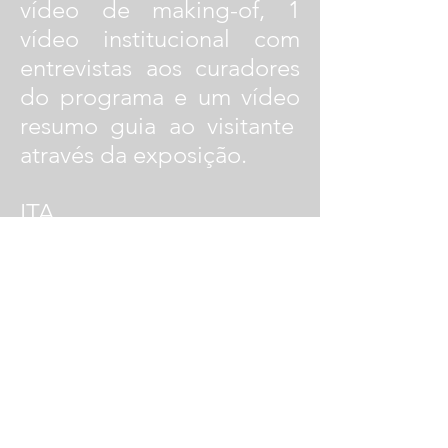
vídeo de making-of, 1
vídeo institucional com
entrevistas aos curadores
do programa e um vídeo
resumo guia ao visitante
através da exposição.
ITA
A exposição ilustra as
cinco propostas finalistas
para a edição Yap MAXXI
2012 no Maxxi - Museu de
Arte do Século XXI em
Roma. Cinco entrevistas
com os finalistas, 1 vídeo
de bastidores, 1 vídeo