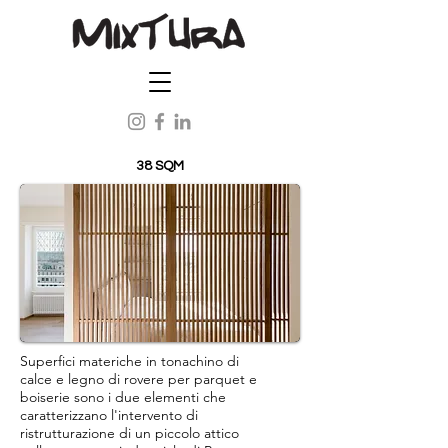
38 SQM
Superfici materiche in tonachino di
calce e legno di rovere per parquet e
boiserie sono i due elementi che
caratterizzano l'intervento di
ristrutturazione di un piccolo attico